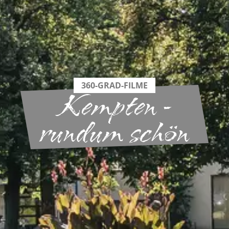
360-GRAD-FILME
Kempten -
rundum schön