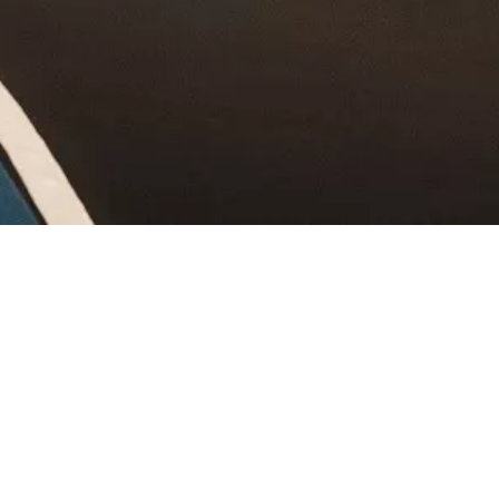
ONLINE BUCHEN
Kempten-Tickets im Erlebnis-Sho
on der kurzweiligen Stadtführung mit Einblicken in die über 2.00