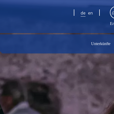
de
en
Er
Unterkünfte