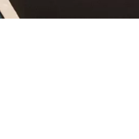
ONLINE BUCHEN
Kempten-Tickets im
Erlebnis-Shop
In der Römerstadt Kempten gibt es einiges zu erleben: von
der kurzweiligen Stadtführung mit Einblicken in die über
2.000 Jahre alte Geschichte Kemptens bis hin zum Escape
Room und Trampolinpark. Im Erlebnis-Shop finden Sie
Tickets und Eintrittskarten für Ihr persönliches Highlight –
schauen Sie sich um und informieren Sie sich, welches
Erlebnis bei Ihrem Aufenthalt in Kempten auf keinen Fall
fehlen darf.
Für einen gelungenen Aufenthalt in Kempten und im Allgäu