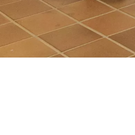
Rathausplatz 24
Öffnungszeiten de
87435 Kempten (Allgäu)
Tourist-Informati
E-Mail:
info@kempten-tourismus.de
Telefon: +49 831 960 955-0
Mai bis Oktober:
Montag bis Freitag:
Uhr