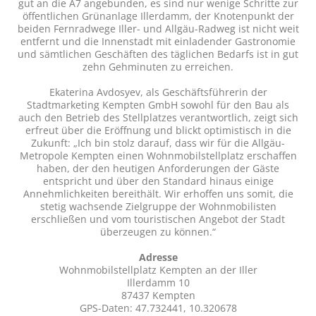
gut an die A7 angebunden, es sind nur wenige Schritte zur
öffentlichen Grünanlage Illerdamm, der Knotenpunkt der
beiden Fernradwege Iller- und Allgäu-Radweg ist nicht weit
entfernt und die Innenstadt mit einladender Gastronomie
und sämtlichen Geschäften des täglichen Bedarfs ist in gut
zehn Gehminuten zu erreichen.
Ekaterina Avdosyev, als Geschäftsführerin der
Stadtmarketing Kempten GmbH sowohl für den Bau als
auch den Betrieb des Stellplatzes verantwortlich, zeigt sich
erfreut über die Eröffnung und blickt optimistisch in die
Zukunft: „Ich bin stolz darauf, dass wir für die Allgäu-
Metropole Kempten einen Wohnmobilstellplatz erschaffen
haben, der den heutigen Anforderungen der Gäste
entspricht und über den Standard hinaus einige
Annehmlichkeiten bereithält. Wir erhoffen uns somit, die
stetig wachsende Zielgruppe der Wohnmobilisten
erschließen und vom touristischen Angebot der Stadt
überzeugen zu können.“
Adresse
Wohnmobilstellplatz Kempten an der Iller
Illerdamm 10
87437 Kempten
GPS-Daten: 47.732441, 10.320678