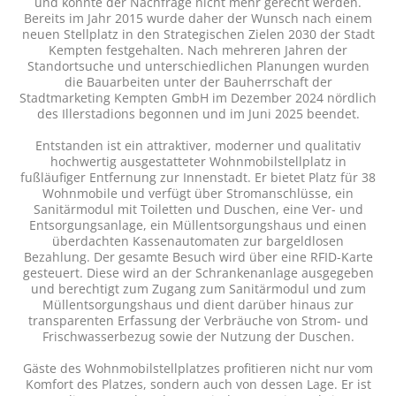
und konnte der Nachfrage nicht mehr gerecht werden.
Bereits im Jahr 2015 wurde daher der Wunsch nach einem
neuen Stellplatz in den Strategischen Zielen 2030 der Stadt
Kempten festgehalten. Nach mehreren Jahren der
Standortsuche und unterschiedlichen Planungen wurden
die Bauarbeiten unter der Bauherrschaft der
Stadtmarketing Kempten GmbH im Dezember 2024 nördlich
des Illerstadions begonnen und im Juni 2025 beendet.
Entstanden ist ein attraktiver, moderner und qualitativ
hochwertig ausgestatteter Wohnmobilstellplatz in
fußläufiger Entfernung zur Innenstadt. Er bietet Platz für 38
Wohnmobile und verfügt über Stromanschlüsse, ein
Sanitärmodul mit Toiletten und Duschen, eine Ver- und
Entsorgungsanlage, ein Müllentsorgungshaus und einen
überdachten Kassenautomaten zur bargeldlosen
Bezahlung. Der gesamte Besuch wird über eine RFID-Karte
gesteuert. Diese wird an der Schrankenanlage ausgegeben
und berechtigt zum Zugang zum Sanitärmodul und zum
Müllentsorgungshaus und dient darüber hinaus zur
transparenten Erfassung der Verbräuche von Strom- und
Frischwasserbezug sowie der Nutzung der Duschen.
Gäste des Wohnmobilstellplatzes profitieren nicht nur vom
Komfort des Platzes, sondern auch von dessen Lage. Er ist