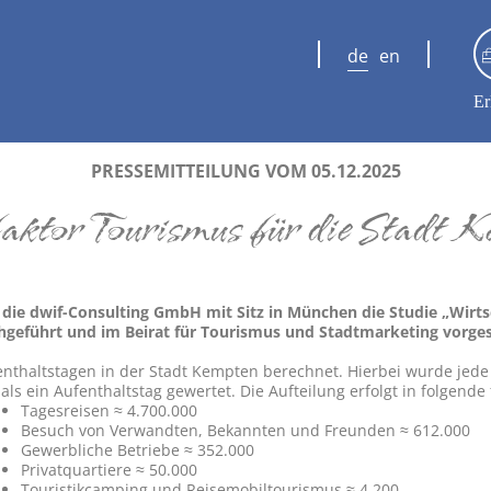
de
en
Er
PRESSEMITTEILUNG VOM 05.12.2025
aktor Tourismus für die Stadt
ie dwif-Consulting GmbH mit Sitz in München die Studie „Wirtsc
hgeführt und im Beirat für Tourismus und Stadtmarketing vorgest
enthaltstagen in der Stadt Kempten berechnet. Hierbei wurde jed
als ein Aufenthaltstag gewertet. Die Aufteilung erfolgt in folgend
Tagesreisen ≈ 4.700.000
Besuch von Verwandten, Bekannten und Freunden ≈ 612.000
Gewerbliche Betriebe ≈ 352.000
Privatquartiere ≈ 50.000
Touristikcamping und Reisemobiltourismus ≈ 4.200