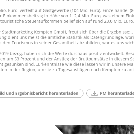
o. Euro, verteilt auf Gastgewerbe (104 Mio. Euro), Einzelhandel (8
ischer Einkommensbeitrag in Höhe von 112,4 Mio. Euro, was einem E
touristische Steueraufkommen belief sich auf rund 23,0 Mio. Euro.
r Stadtmarketing Kempten GmbH, freut sich über die Ergebnisse: „
ung dient uns meist die amtliche Statistik als Datengrundlage, w
m den Tourismus in seiner Gesamtheit abzubilden, war es uns wich
r 2019 bezog, haben sich die Werte durchaus positiv entwickelt. Be
 um 53 Prozent und der Anstieg der Bruttoumsätze in diesem Seg
nt gesunken sind. „Erkenntnisse wie diese lassen wir in unsere Mar
ten in der Region, um sie zu Tagesausflügen nach Kempten zu anim
ild und Ergebnisbericht herunterladen
PM herunterlad