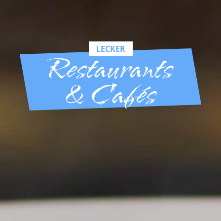
LECKER
Restaurants
& Cafés